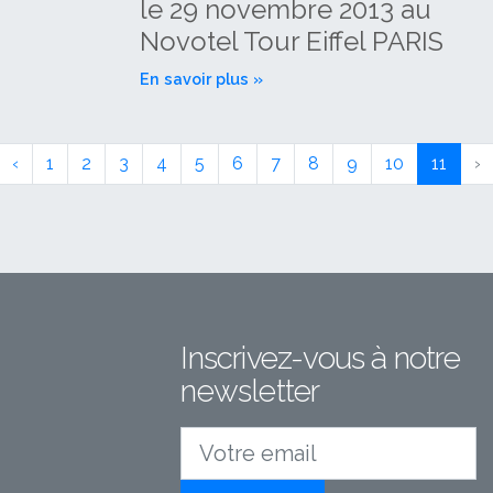
le 29 novembre 2013 au
Novotel Tour Eiffel PARIS
En savoir plus »
‹
1
2
3
4
5
6
7
8
9
10
11
›
Inscrivez-vous à notre
newsletter
Votre email