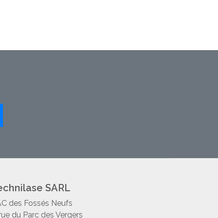
echnilase SARL
C des Fossés Neufs
 rue du Parc des Vergers