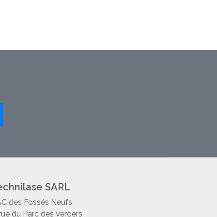
echnilase SARL
C des Fossés Neufs
 rue du Parc des Vergers